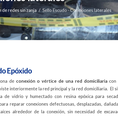
n de redes sin zanja
Sello Escudo - Conexiones laterales
do Epóxido
zona de
conexión o vértice de una red domiciliaria
con 
iste interiormente la red principal y la red domiciliaria. El 
bra de vidrio y humectado con resina epóxica para seca
para reparar conexiones defectuosas, desplazadas, dañada
 raíces alrededor de la conexión, sin necesidad de excava