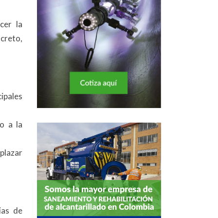
cer la
ncreto,
cipales
o a la
mplazar
ias de