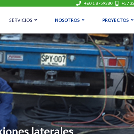
+60 1 8759280
+57 32
SERVICIOS
NOSOTROS
PROYECTOS
iones laterales