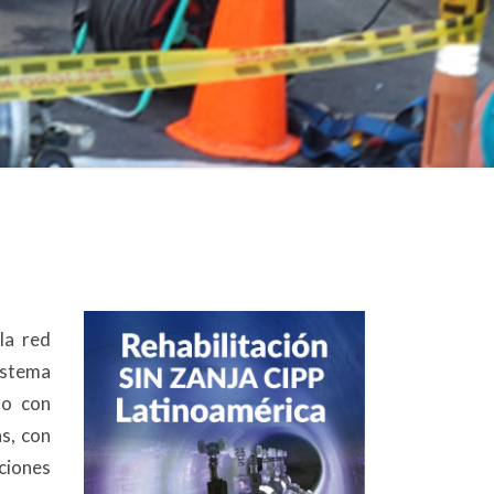
la red
sistema
do con
s, con
ciones