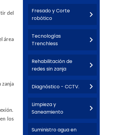
Fresado y Corte
tir del
robótico
Tecnologías
el área
Trenchless
Rehabilitación de
redes sin zanja
n zanja
Diagnóstico - CCTV.
Limpieza y
nexión.
Saneamiento
 en los
Suministro agua en