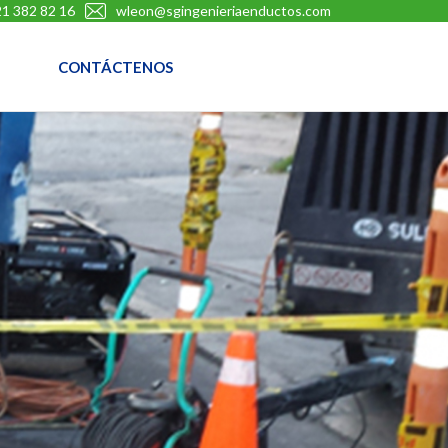
1 382 82 16
wleon@sgingenieriaenductos.com
CONTÁCTENOS