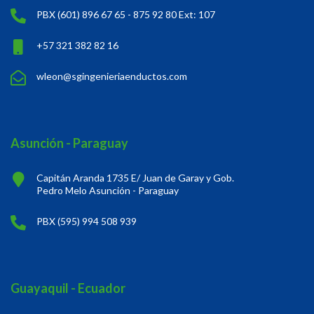
PBX (601) 896 67 65 - 875 92 80 Ext: 107
+57 321 382 82 16
wleon@sgingenieriaenductos.com
Asunción - Paraguay
Capitán Aranda 1735 E/ Juan de Garay y Gob.
Pedro Melo Asunción - Paraguay
PBX (595) 994 508 939
Guayaquil - Ecuador