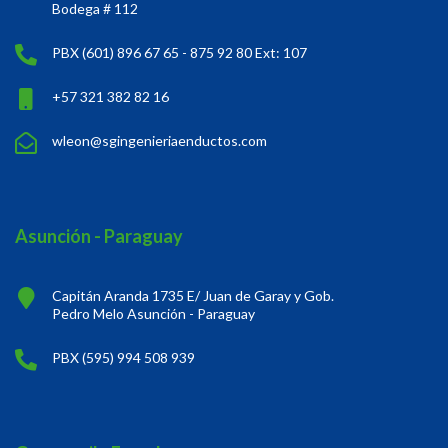
Bodega # 112
PBX (601) 896 67 65 - 875 92 80 Ext: 107
+57 321 382 82 16
wleon@sgingenieriaenductos.com
Asunción - Paraguay
Capitán Aranda 1735 E/ Juan de Garay y Gob.
Pedro Melo Asunción - Paraguay
PBX (595) 994 508 939