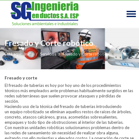
Fresado y Corte robótico
Está aquí:
Inicio
Servicios
Fresado y Corte robótico
Fresado y corte
El fresado de tuberías es hoy por hoy uno de los procedimientos
técnicos más empleados ante problemas habitualmente surgidos en las
redes subterráneas que suelen provocar atasques y pérdidas de
sección.
Haciendo uso de la técnica del fresado de tuberías introduciendo
un equipo robotizado se eliminan aquellos restos de raíces de árboles,
concreto, atascos calcáreos, grasa, acometidas sobresalientes,
empaques y todo tipo de obstrucciones al interior de las tuberías.
Con nuestras unidades robóticas solucionamos problemas dentro de
las redes de saneamiento sin necesidad de realizar obra alguna,
evitando con ello molestias y elevados costos. La operación de corte se