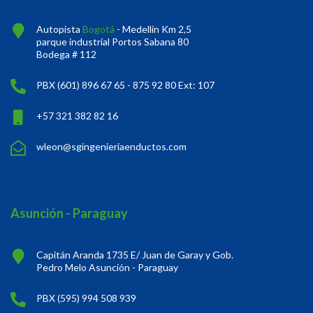
Autopista
Bogotá
- Medellín Km 2,5
parque industrial Portos Sabana 80
Bodega # 112
PBX (601) 896 67 65 - 875 92 80 Ext: 107
+57 321 382 82 16
wleon@sgingenieriaenductos.com
Asunción - Paraguay
Capitán Aranda 1735 E/ Juan de Garay y Gob.
Pedro Melo Asunción - Paraguay
PBX (595) 994 508 939