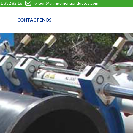
1 382 82 16
wleon@sgingenieriaenductos.com
CONTÁCTENOS