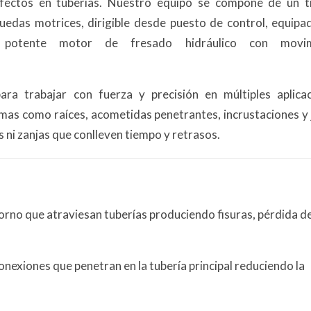
efectos en tuberías. Nuestro equipo se compone de un t
uedas motrices, dirigible desde puesto de control, equipa
otente motor de fresado hidráulico con movim
ra trabajar con fuerza y precisión en múltiples aplicac
emas como raíces, acometidas penetrantes, incrustaciones y
s ni zanjas que conlleven tiempo y retrasos.
ntorno que atraviesan tuberías produciendo fisuras, pérdida d
exiones que penetran en la tubería principal reduciendo la