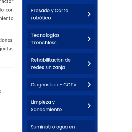
ractor
do con
Fresado y Corte
robótico
iento
Tecnologías
iones,
Trenchless
 juntas
Rehabilitación de
redes sin zanja
Diagnóstico - CCTV.
e
Limpieza y
Saneamiento
Suministro agua en