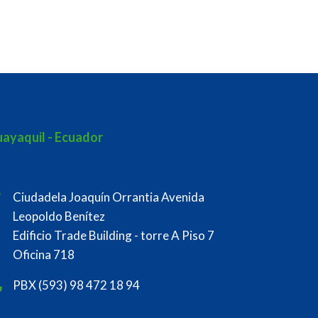
ayaquil - Ecuador
Ciudadela Joaquín Orrantia Avenida
Leopoldo Benítez
Edificio Trade Building - torre A Piso 7
Oficina 718
PBX (593) 98 472 18 94