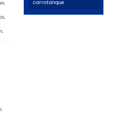
carrotanque
ón.
os.
n.
e.