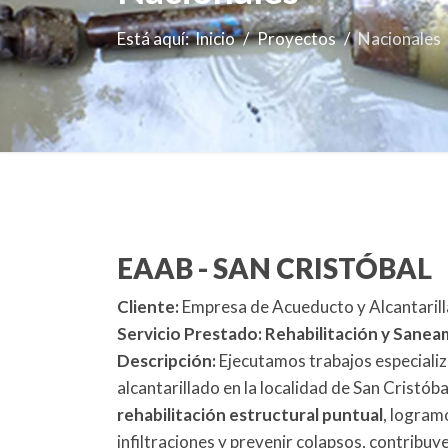
Está aquí:
Inicio
Proyectos
Nacionales
EAAB - SAN CRISTÓBAL
Cliente:
Empresa de Acueducto y Alcantaril
Servicio Prestado:
Rehabilitación y Sane
Descripción:
Ejecutamos trabajos especializa
alcantarillado en la localidad de San Cristó
rehabilitación estructural puntual
, logram
infiltraciones y prevenir colapsos, contribuye