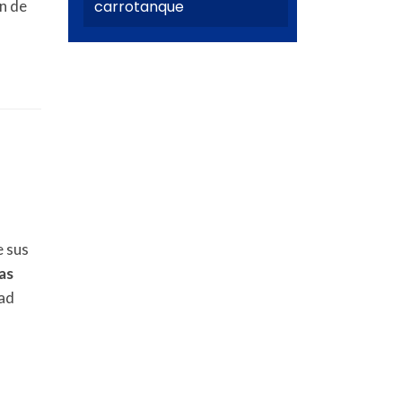
ón de
carrotanque
e sus
as
dad