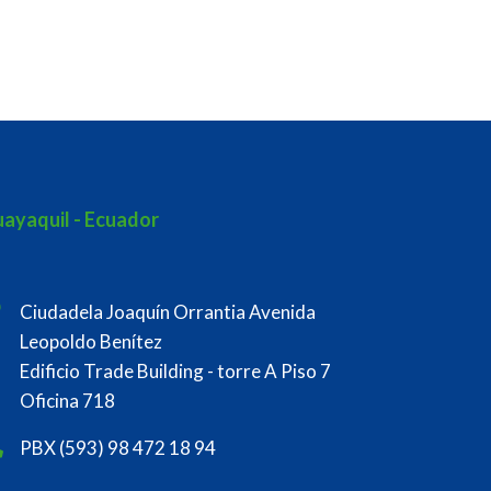
ayaquil - Ecuador
Ciudadela Joaquín Orrantia Avenida
Leopoldo Benítez
Edificio Trade Building - torre A Piso 7
Oficina 718
PBX (593) 98 472 18 94