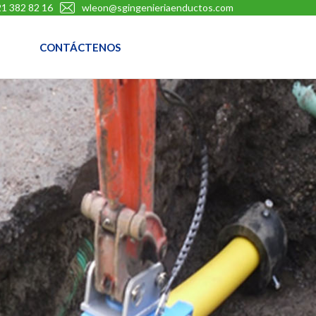
1 382 82 16
wleon@sgingenieriaenductos.com
CONTÁCTENOS