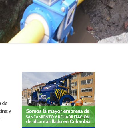
a de
ing y
ar